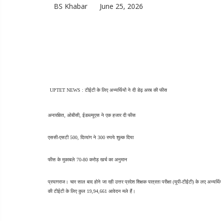
BS Khabar
June 25, 2026
UPTET NEWS : टीईटी के लिए अभ्यर्थियों ने दी डेढ़ अरब की फीस
अनारक्षित, ओबीसी, ईडब्ल्यूएस ने एक हजार दी फीस
एससी-एसटी 500, दिव्यांग ने 300 रुपये शुल्क दिया
फीस के मुकाबले 70-80 करोड़ खर्च का अनुमान
प्रयागराज। चार साल बाद होने जा रही उत्तर प्रदेश शिक्षक पात्रता परीक्षा (यूपी-टीईटी) के लए अभ्यर
की टीईटी के लिए कुल 19,94,661 आवेदन मले हैं।