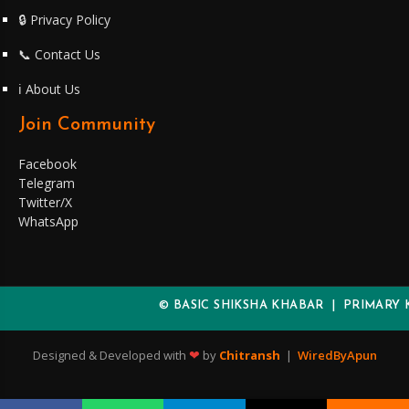
🔒 Privacy Policy
📞 Contact Us
ℹ️ About Us
Join Community
Facebook
Telegram
Twitter/X
WhatsApp
© BASIC SHIKSHA KHABAR | PRIMARY KA
❤
Designed & Developed with
by
Chitransh
|
WiredByApun