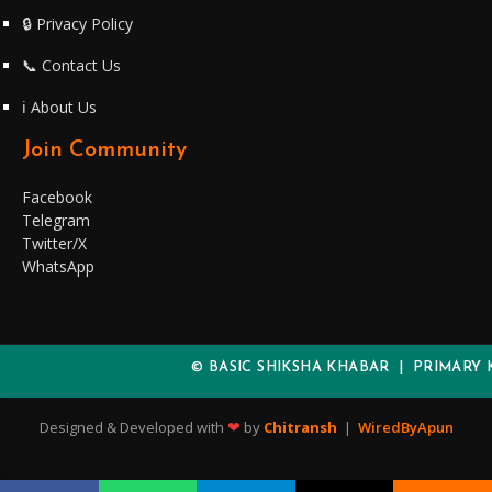
🔒 Privacy Policy
📞 Contact Us
ℹ️ About Us
Join Community
Facebook
Telegram
Twitter/X
WhatsApp
© BASIC SHIKSHA KHABAR | PRIMARY KA
❤
Designed & Developed with
by
Chitransh
|
WiredByApun