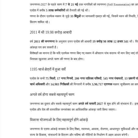
जनगणना-2027 के पहले चरण में 
7 से 21 मई
 तक नागरिकों को स्वगणना (Self Enumeration) का अ
प्रदेश में करीब 
5 लाख कर्मचारियों
 की तैनाती की गई थी।
गणना के दौरान प्रत्येक मकान से जुड़े 
33 बिंदुओं
 पर जानकारी एकत्र की गई, जिसमें भवन की स्थिति, निर्
विवरण शामिल रहे।
2011 में थी 19.98 करोड़ आबादी
वर्ष 
2011 की जनगणना
 के अनुसार उत्तर प्रदेश की आबादी 
19 करोड़ 98 लाख 12 हजार 341
 थी। पिछ
आंकड़ा पार कर सकती है।
विशेषज्ञों का मानना है कि यदि प्रत्येक गणना किए गए मकान में औसतन पांच सदस्य भी मान लिए जाएं
जिसका खुलासा अगले चरण की गणना के बाद होगा।
1195 चार्ज क्षेत्रों में हुआ सर्वे
प्रदेश के सभी 
75 जिलों
, 
17 नगर निगमों
, 
200 नगर पालिका परिषदों
, 
545 नगर पंचायतों
, 
13 छावनी पर
चार्ज अधिकारी
 और 
14,983 निरीक्षकों
 की निगरानी में करीब 
3,90,717 प्रगणक
 मकान सूचीकरण का कार्य
अगले वर्ष होगा सबसे महत्वपूर्ण चरण
जनगणना का दूसरा और सबसे महत्वपूर्ण चरण 
अगले वर्ष फरवरी 2027
 से शुरू होने की संभावना है। इस 
प्रदेश और देश की वास्तविक जनसंख्या का आधिकारिक आंकड़ा जारी किया जाएगा।
विकास योजनाओं के लिए महत्वपूर्ण होंगे आंकड़े
जनगणना से प्राप्त आंकड़े सरकार के लिए शिक्षा, स्वास्थ्य, आवास, रोजगार, आधारभूत सुविधाओं और सामाजि
राज्य के विकास, संसाधनों के वितरण और भविष्य की नीतियों के निर्धारण में अहम आधार बनेगी।