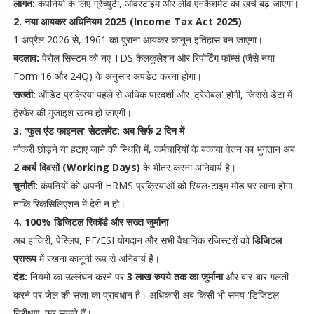
लागत:
कंपनियों के लिए ग्रेच्युटी, ओवरटाइम और लीव एनकैशमेंट का खर्च बढ़ जाएगा।
2. नया आयकर अधिनियम 2025 (Income Tax Act 2025)
1 अप्रैल 2026 से, 1961 का पुराना आयकर कानून इतिहास बन जाएगा।
बदलाव:
पेरोल सिस्टम को नए TDS कैलकुलेशन और रिपोर्टिंग फॉर्म्स (जैसे नया
Form 16 और 24Q) के अनुसार अपडेट करना होगा।
सख्ती:
ऑडिट प्रक्रिया पहले से अधिक पारदर्शी और 'ट्रेसेबल' होगी, जिससे डेटा में
हेरफेर की गुंजाइश खत्म हो जाएगी।
3. 'फुल एंड फाइनल' सेटलमेंट: अब सिर्फ 2 दिन में
नौकरी छोड़ने या हटाए जाने की स्थिति में, कर्मचारियों के बकाया वेतन का भुगतान अब
2 कार्य दिवसों (Working Days)
के भीतर करना अनिवार्य है।
चुनौती:
कंपनियों को अपनी HRMS प्रक्रियाओं को रियल-टाइम मोड पर लाना होगा
ताकि रिकंसिलिएशन में देरी न हो।
4. 100% डिजिटल रिकॉर्ड और सख्त जुर्माना
अब हाजिरी, पेस्लिप, PF/ESI योगदान और सभी वैधानिक रजिस्टरों को
डिजिटल
प्रारूप
में रखना कानूनी रूप से अनिवार्य है।
दंड:
नियमों का उल्लंघन करने पर
3 लाख रुपये तक का जुर्माना
और बार-बार गलती
करने पर जेल की सजा का प्रावधान है। अधिकारी अब किसी भी समय 'डिजिटल
निरीक्षण' कर सकते हैं।