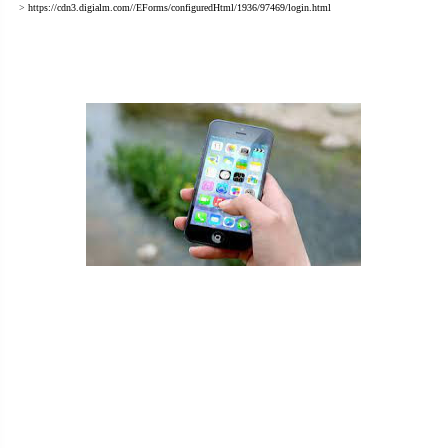
> 
https://cdn3.digialm.com//EForms/configuredHtml/1936/97469/login.html