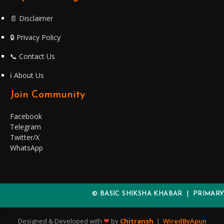
📄 Disclaimer
🔒 Privacy Policy
📞 Contact Us
ℹ️ About Us
Join Community
Facebook
Telegram
Twitter/X
WhatsApp
© BASIC SHIKSHA KHABAR | PRIMARY 
❤
Designed & Developed with
by
Chitransh
|
WiredByApun