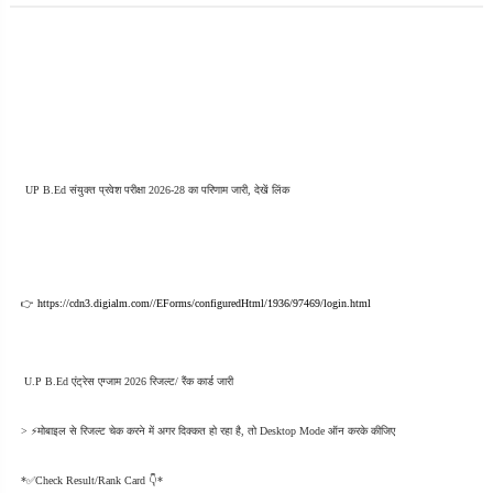
UP B.Ed संयुक्त प्रवेश परीक्षा 2026-28 का परिणाम जारी, देखें लिंक
👉 
https://cdn3.digialm.com//EForms/configuredHtml/1936/97469/login.html
 U.P B.Ed एंट्रेस एग्जाम 2026 रिजल्ट/ रैंक कार्ड जारी 
> ⚡मोबाइल से रिजल्ट चेक करने में अगर दिक्कत हो रहा है, तो Desktop Mode ऑन करके कीजिए
*✅Check Result/Rank Card 👇*