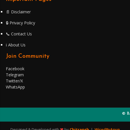
📄 Disclaimer
🔒 Privacy Policy
📞 Contact Us
ℹ️ About Us
Join Community
Facebook
Telegram
Twitter/X
WhatsApp
© BASI
❤
Designed & Developed with
by
Chitransh
|
WiredByApun