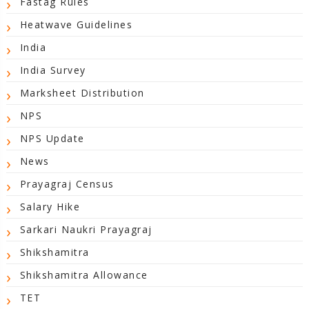
Fastag Rules
Heatwave Guidelines
India
India Survey
Marksheet Distribution
NPS
NPS Update
News
Prayagraj Census
Salary Hike
Sarkari Naukri Prayagraj
Shikshamitra
Shikshamitra Allowance
TET