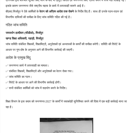
प्रगणकों द्वारा बार-बार सूचित किए जाने के बाद भी ड्यूटी आदेश एवं जनगणना किट प्राप्त करने में रुचि नहीं दिखाई गई। 
इसके कारण जनगणना जैसे राष्ट्रीय महत्व के कार्य में लापरवाही सामने आई है।
बीएसए मिर्जापुर ने ऐसे कार्मिकों के 
वेतन को अग्रिम आदेश तक रोकने
 के निर्देश दिए हैं। साथ ही उनके पठन-पाठन एवं 
विभागीय दायित्वों की समीक्षा के लिए जांच समिति गठित की गई है।
गठित जांच समिति
जयवर्धन हल्दीवार (सीडीओ), मिर्जापुर
खण्ड शिक्षा अधिकारी, पहाड़ी, मिर्जापुर
जांच समिति संबंधित शिक्षकों, शिक्षामित्रों, अनुदेशकों एवं अध्यापकों के कार्यों की समीक्षा करेगी। समिति की रिपोर्ट के 
आधार पर गुण-दोष के अनुसार आगे की विभागीय कार्रवाई की जाएगी।
आदेश के प्रमुख बिंदु
✅ जनगणना कार्य में लापरवाही का मामला।
✅ संबंधित शिक्षकों, शिक्षामित्रों और अनुदेशकों का वेतन रोका गया।
✅ जांच समिति का गठन।
✅ रिपोर्ट के आधार पर आगे की विभागीय कार्रवाई होगी।
✅ सभी संबंधित कार्मिकों को जांच में सहयोग करने के निर्देश।
शिक्षा विभाग के इस कदम को जनगणना-2027 के कार्यों में जवाबदेही सुनिश्चित करने की दिशा में एक बड़ी कार्रवाई माना जा 
रहा है।