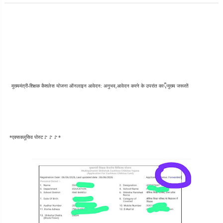
मुख्यमंत्री-शिक्षक कैशलेस योजना ऑनलाइन आवेदन: अनुभव,आवेदन करने के उपरांत का👇मुख्य जरूरतें
*एक्सक्लूसिव पोस्ट🚩🚩🚩*