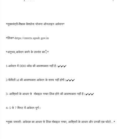
*मुख्यमंत्री-शिक्षक कैशलेस योजना ऑनलाइन आवेदन*
*लिंक*-https://cmtcts.upsdc.gov.in
*अनुभव,आवेदन करने के उपरांत का👇*
1-आवेदन में DDO कोड की आवश्यकता नहीं है।✔️✔️✔️
2-फैमिली id की आवश्यकता आवेदन के समय नहीं होगी।✔️✔️✔️
3- आश्रितों के आधार से  मोबाइल नम्बर लिंक होने की आवश्यकता नहीं है।✔️✔️✔️
4- 5 से 7 मिनट में आवेदन पूर्ण।
*मुख्य जरूरतें- आवेदक का आधार से लिंक मोबाइल नम्बर, आश्रितों के आधार और उनकी एक फोटो...*