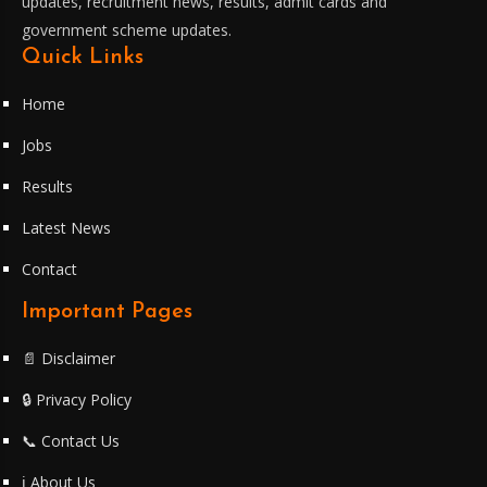
updates, recruitment news, results, admit cards and
government scheme updates.
Quick Links
Home
Jobs
Results
Latest News
Contact
Important Pages
📄 Disclaimer
🔒 Privacy Policy
📞 Contact Us
ℹ️ About Us