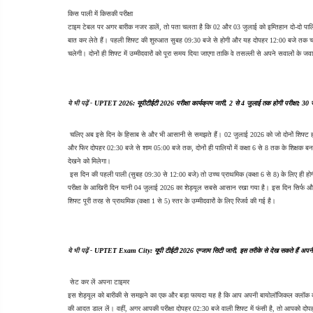
किस पाली में किसकी परीक्षा
टाइम टेबल पर अगर बारीक नजर डालें, तो पता चलता है कि 02 और 03 जुलाई को इम्तिहान दो-दो पालियों
बात कर लेते हैं। पहली शिफ्ट की शुरुआत सुबह 09:30 बजे से होगी और यह दोपहर 12:00 बजे तक चले
चलेगी। दोनों ही शिफ्ट में उम्मीदवारों को पूरा समय दिया जाएगा ताकि वे तसल्ली से अपने सवालों के जव
ये भी पढ़ें - 
UPTET 2026: यूपीटीईटी 2026 परीक्षा कार्यक्रम जारी, 2 से 4 जुलाई तक होगी परीक्षा; 30 जून
 चलिए अब इसे दिन के हिसाब से और भी आसानी से समझते हैं। 02 जुलाई 2026 को जो दोनों शिफ्ट होंग
और फिर दोपहर 02:30 बजे से शाम 05:00 बजे तक, दोनों ही पालियों में कक्षा 6 से 8 तक के शिक्षक
देखने को मिलेगा।
 इस दिन की पहली पाली (सुबह 09:30 से 12:00 बजे) तो उच्च प्राथमिक (कक्षा 6 से 8) के लिए ही होगी
परीक्षा के आखिरी दिन यानी 04 जुलाई 2026 का शेड्यूल सबसे आसान रखा गया है। इस दिन सिर्फ और स
शिफ्ट पूरी तरह से प्राथमिक (कक्षा 1 से 5) स्तर के उम्मीदवारों के लिए रिजर्व की गई है।
ये भी पढ़ें - 
UPTET Exam City: यूपी टीईटी 2026 एग्जाम सिटी जारी, इस तरीके से देख सकते हैं अपनी 
 सेट कर लें अपना टाइमर
इस शेड्यूल को बारीकी से समझने का एक और बड़ा फायदा यह है कि आप अपनी बायोलॉजिकल क्लॉक को
की आदत डाल लें। वहीं, अगर आपकी परीक्षा दोपहर 02:30 बजे वाली शिफ्ट में फंसी है, तो आपको दोपह