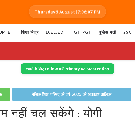
Thursday
6 August
|
7:06:08 PM
UPTET
शिक्षा मित्र
D.EL.ED
TGT-PGT
पुलिस भर्ती
SSC
खबरों के लिए Follow करें Primary Ka Master चैनल
te
बेसिक शिक्षा परिषद् की वर्ष-2025 की अवकाश तालिका
 होम नहीं चल सकेंगे : योगी