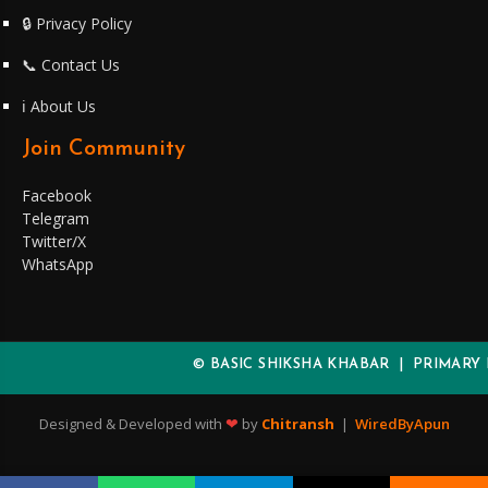
🔒 Privacy Policy
📞 Contact Us
ℹ️ About Us
Join Community
Facebook
Telegram
Twitter/X
WhatsApp
© BASIC SHIKSHA KHABAR | PRIMARY KA
❤
Designed & Developed with
by
Chitransh
|
WiredByApun