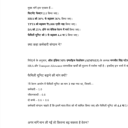
मुख्य मांगें इस प्रकार हैं—
फिटमेंट फैक्टर 2.1
 किया जाए।
HRA को 30% से बढ़ाकर 36%
 किया जाए।
TPTA को बढ़ाकर ₹9,000 प्रति माह
 किया जाए।
DA को 25% होने पर बेसिक वेतन में मर्ज
 किया जाए।
फैमिली यूनिट को 3 से बढ़ाकर 4.4 या 5
 किया जाए।
क्या कहा कर्मचारी संगठन ने?
रिपोर्ट्स के अनुसार, 
ऑल इंडिया NPS एम्प्लॉइज फेडरेशन (AINPSEF)
 के अध्यक्ष 
मनजीत सिंह पटे
HRA और Transport Allowance वास्तविक खर्चों की तुलना में पर्याप्त नहीं है। इसलिए इन भत्तों मे
फैमिली यूनिट बढ़ाने की मांग क्यों?
7वें वेतन आयोग में फैमिली यूनिट का मान 
3
 रखा गया था, जिसमें—
कर्मचारी – 1.0
जीवनसाथी – 0.8
दो बच्चे – 0.6 + 0.6
कर्मचारी संगठन चाहते हैं कि इसमें माता-पिता को भी शामिल किया जाए और फैमिली यूनिट को 
4.4 या 5
 
अगर मांगें मान ली गईं तो कितना बढ़ सकता है वेतन?