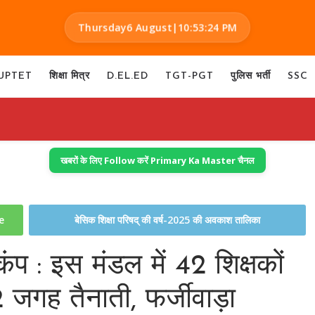
Thursday
6 August
|
10:53:25 PM
UPTET
शिक्षा मित्र
D.EL.ED
TGT-PGT
पुलिस भर्ती
SSC
खबरों के लिए Follow करें Primary Ka Master चैनल
te
बेसिक शिक्षा परिषद् की वर्ष-2025 की अवकाश तालिका
़कंप : इस मंडल में 42 शिक्षकों
गह तैनाती, फर्जीवाड़ा